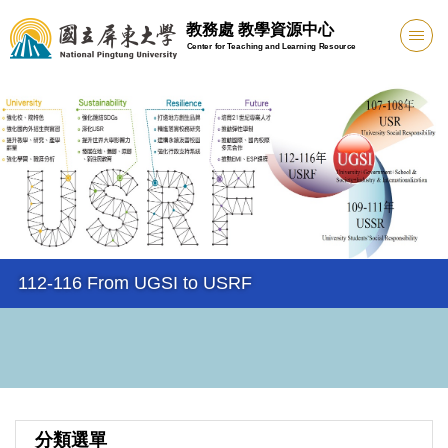
跳
教務處 教學資源中心
到
Center for Teaching and Learning Resource
主
要
內
容
區
112-116 From UGSI to USRF
分類選單